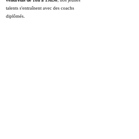
vendredis de 18h à 19h30
, nos jeunes
talents s'entraînent avec des coachs
diplômés.
Inscriptions sur place ou en ligne.
Cliquez ici
Nous contacter
Blog
Notre Histoire
Le Club en image